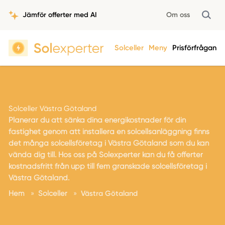
Jämför offerter med AI
Om oss
Solceller
Meny
Prisförfrågan
Solceller Västra Götaland
Planerar du att sänka dina energikostnader för din
fastighet genom att installera en solcellsanläggning finns
det många solcellsföretag i Västra Götaland som du kan
vända dig till. Hos oss på Solexperter kan du få offerter
kostnadsfritt från upp till fem granskade solcellsföretag i
Västra Götaland.
Hem
»
Solceller
»
Västra Götaland