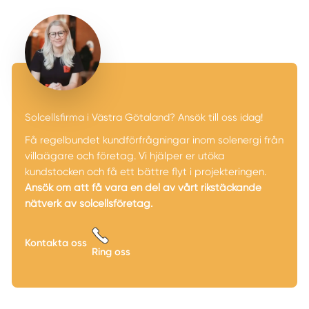
Solcellsfirma i Västra Götaland? Ansök till oss idag!
Få regelbundet kundförfrågningar inom solenergi från
villaägare och företag. Vi hjälper er utöka
kundstocken och få ett bättre flyt i projekteringen.
Ansök om att få vara en del av vårt rikstäckande
nätverk av solcellsföretag.
Kontakta oss
Ring oss