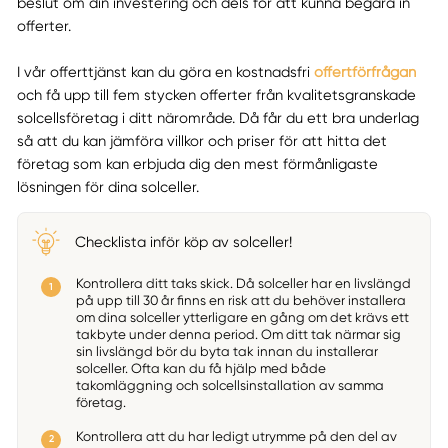
beslut om din investering och dels för att kunna begära in
offerter.
I vår offerttjänst kan du göra en kostnadsfri
offertförfrågan
och få upp till fem stycken offerter från kvalitetsgranskade
solcellsföretag i ditt närområde. Då får du ett bra underlag
så att du kan jämföra villkor och priser för att hitta det
företag som kan erbjuda dig den mest förmånligaste
lösningen för dina solceller.
Checklista inför köp av solceller!
Kontrollera ditt taks skick. Då solceller har en livslängd
på upp till 30 år finns en risk att du behöver installera
om dina solceller ytterligare en gång om det krävs ett
takbyte under denna period. Om ditt tak närmar sig
sin livslängd bör du byta tak innan du installerar
solceller. Ofta kan du få hjälp med både
takomläggning och solcellsinstallation av samma
företag.
Kontrollera att du har ledigt utrymme på den del av