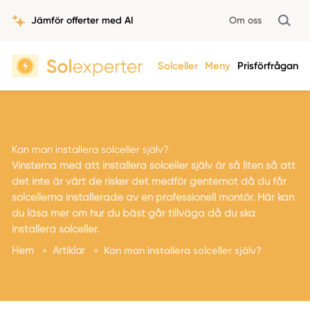
Jämför offerter med AI
Om oss
Solceller
Meny
Prisförfrågan
Kan man installera solceller själv?
Vinsterna med att installera solceller själv är så liten så att
det inte är värt de risker det medför gentemot då du får
solcellerna installerade av en professionell montör. Här kan
du läsa mer om hur du bäst går tillväga då du ska
installera solceller.
Hem
»
Artiklar
»
Kan man installera solceller själv?