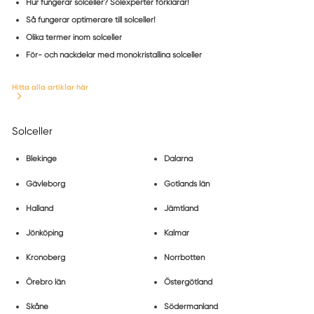
Hur fungerar solceller? Solexperter förklarar!
Så fungerar optimerare till solceller!
Olika termer inom solceller
För- och nackdelar med monokristallina solceller
Hitta alla artiklar här
Solceller
Blekinge
Dalarna
Gävleborg
Gotlands län
Halland
Jämtland
Jönköping
Kalmar
Kronoberg
Norrbotten
Örebro län
Östergötland
Skåne
Södermanland