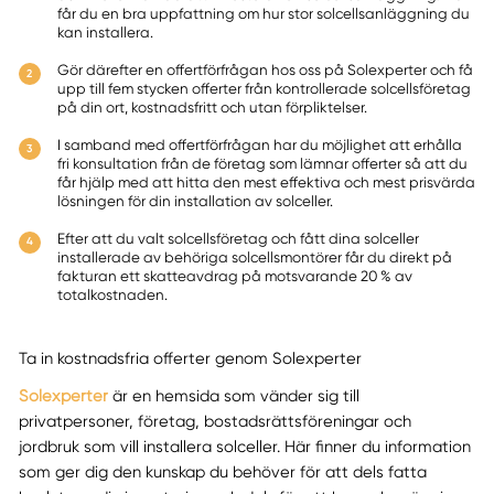
får du en bra uppfattning om hur stor solcellsanläggning du
kan installera.
Gör därefter en offertförfrågan hos oss på Solexperter och få
upp till fem stycken offerter från kontrollerade solcellsföretag
på din ort, kostnadsfritt och utan förpliktelser.
I samband med offertförfrågan har du möjlighet att erhålla
fri konsultation från de företag som lämnar offerter så att du
får hjälp med att hitta den mest effektiva och mest prisvärda
lösningen för din installation av solceller.
Efter att du valt solcellsföretag och fått dina solceller
installerade av behöriga solcellsmontörer får du direkt på
fakturan ett skatteavdrag på motsvarande 20 % av
totalkostnaden.
Ta in kostnadsfria offerter genom Solexperter
Solexperter
är en hemsida som vänder sig till
privatpersoner, företag, bostadsrättsföreningar och
jordbruk som vill installera solceller. Här finner du information
som ger dig den kunskap du behöver för att dels fatta