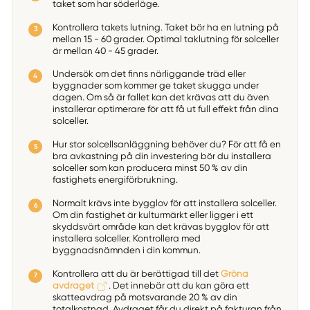
taket som har söderläge.
Kontrollera takets lutning. Taket bör ha en lutning på
mellan 15 - 60 grader. Optimal taklutning för solceller
är mellan 40 - 45 grader.
Undersök om det finns närliggande träd eller
byggnader som kommer ge taket skugga under
dagen. Om så är fallet kan det krävas att du även
installerar optimerare för att få ut full effekt från dina
solceller.
Hur stor solcellsanläggning behöver du? För att få en
bra avkastning på din investering bör du installera
solceller som kan producera minst 50 % av din
fastighets energiförbrukning.
Normalt krävs inte bygglov för att installera solceller.
Om din fastighet är kulturmärkt eller ligger i ett
skyddsvärt område kan det krävas bygglov för att
installera solceller. Kontrollera med
byggnadsnämnden i din kommun.
Kontrollera att du är berättigad till det
Gröna
avdraget
. Det innebär att du kan göra ett
skatteavdrag på motsvarande 20 % av din
totalkostnad. Avdraget får du direkt på fakturan från