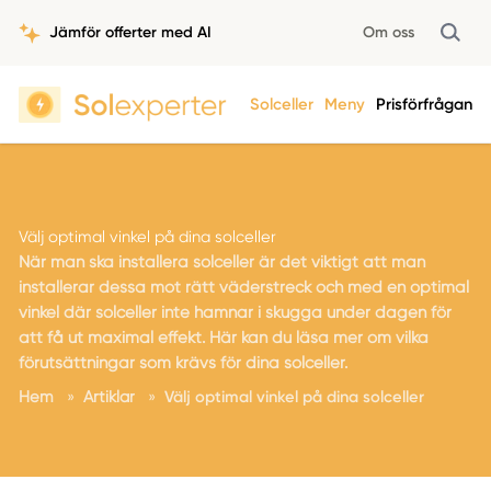
Jämför offerter med AI
Om oss
Solceller
Meny
Prisförfrågan
Välj optimal vinkel på dina solceller
När man ska installera solceller är det viktigt att man
installerar dessa mot rätt väderstreck och med en optimal
vinkel där solceller inte hamnar i skugga under dagen för
att få ut maximal effekt. Här kan du läsa mer om vilka
förutsättningar som krävs för dina solceller.
Hem
»
Artiklar
»
Välj optimal vinkel på dina solceller