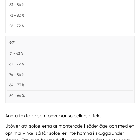
83 - 84 %
72 - 82 %
58 - 72 %
90°
51 - 63 %
63 - 72 %
74 - 84 %
64 - 73 %
50 - 64 %
Andra faktorer som påverkar solcellers effekt
Utöver att solcellerna är monterade i söderläge och med en
optimal vinkel så får solceller inte hamna i skugga under