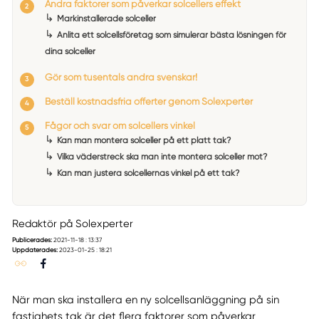
Andra faktorer som påverkar solcellers effekt
↳
Markinstallerade solceller
↳
Anlita ett solcellsföretag som simulerar bästa lösningen för
dina solceller
Gör som tusentals andra svenskar!
Beställ kostnadsfria offerter genom Solexperter
Fågor och svar om solcellers vinkel
↳
Kan man montera solceller på ett platt tak?
↳
Vilka väderstreck ska man inte montera solceller mot?
↳
Kan man justera solcellernas vinkel på ett tak?
Redaktör på Solexperter
Publicerades:
2021-11-18 : 13:37
Uppdaterades:
2023-01-25 : 18:21
När man ska installera en ny solcellsanläggning på sin
fastighets tak är det flera faktorer som påverkar